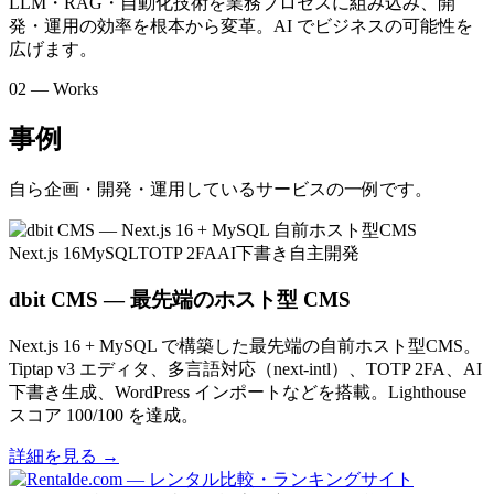
LLM・RAG・自動化技術を業務プロセスに組み込み、開
発・運用の効率を根本から変革。AI でビジネスの可能性を
広げます。
02 — Works
事例
自ら企画・開発・運用しているサービスの一例です。
Next.js 16
MySQL
TOTP 2FA
AI下書き
自主開発
dbit CMS — 最先端のホスト型 CMS
Next.js 16 + MySQL で構築した最先端の自前ホスト型CMS。
Tiptap v3 エディタ、多言語対応（next-intl）、TOTP 2FA、AI
下書き生成、WordPress インポートなどを搭載。Lighthouse
スコア 100/100 を達成。
詳細を見る
→