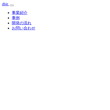
dbit
.
事業紹介
事例
開発の流れ
お問い合わせ
Cloud · GCP / AWS
Client
Web
API
AI / LLM
Database