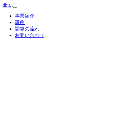
dbit
.
事業紹介
事例
開発の流れ
お問い合わせ
Cloud · GCP / AWS
Client
Web
API
AI / LLM
Database