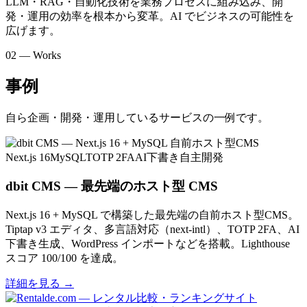
LLM・RAG・自動化技術を業務プロセスに組み込み、開
発・運用の効率を根本から変革。AI でビジネスの可能性を
広げます。
02 — Works
事例
自ら企画・開発・運用しているサービスの一例です。
Next.js 16
MySQL
TOTP 2FA
AI下書き
自主開発
dbit CMS — 最先端のホスト型 CMS
Next.js 16 + MySQL で構築した最先端の自前ホスト型CMS。
Tiptap v3 エディタ、多言語対応（next-intl）、TOTP 2FA、AI
下書き生成、WordPress インポートなどを搭載。Lighthouse
スコア 100/100 を達成。
詳細を見る
→