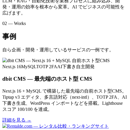
LLM・RAG・自動化技術を業務プロセスに組み込み、開
発・運用の効率を根本から変革。AI でビジネスの可能性を
広げます。
02 — Works
事例
自ら企画・開発・運用しているサービスの一例です。
Next.js 16
MySQL
TOTP 2FA
AI下書き
自主開発
dbit CMS — 最先端のホスト型 CMS
Next.js 16 + MySQL で構築した最先端の自前ホスト型CMS。
Tiptap v3 エディタ、多言語対応（next-intl）、TOTP 2FA、AI
下書き生成、WordPress インポートなどを搭載。Lighthouse
スコア 100/100 を達成。
詳細を見る
→