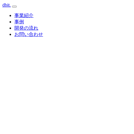
dbit
.
事業紹介
事例
開発の流れ
お問い合わせ
Cloud · GCP / AWS
Client
Web
API
AI / LLM
Database