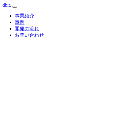
dbit
.
事業紹介
事例
開発の流れ
お問い合わせ
Cloud · GCP / AWS
Client
Web
API
AI / LLM
Database