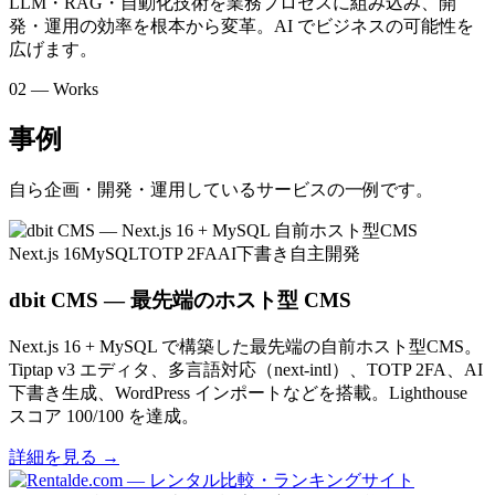
LLM・RAG・自動化技術を業務プロセスに組み込み、開
発・運用の効率を根本から変革。AI でビジネスの可能性を
広げます。
02 — Works
事例
自ら企画・開発・運用しているサービスの一例です。
Next.js 16
MySQL
TOTP 2FA
AI下書き
自主開発
dbit CMS — 最先端のホスト型 CMS
Next.js 16 + MySQL で構築した最先端の自前ホスト型CMS。
Tiptap v3 エディタ、多言語対応（next-intl）、TOTP 2FA、AI
下書き生成、WordPress インポートなどを搭載。Lighthouse
スコア 100/100 を達成。
詳細を見る
→