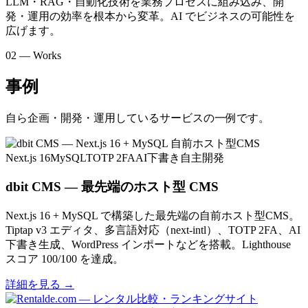
LLM・RAG・自動化技術を業務プロセスに組み込み、開
発・運用の効率を根本から変革。AI でビジネスの可能性を
広げます。
02 — Works
事例
自ら企画・開発・運用しているサービスの一例です。
Next.js 16
MySQL
TOTP 2FA
AI下書き
自主開発
dbit CMS — 最先端のホスト型 CMS
Next.js 16 + MySQL で構築した最先端の自前ホスト型CMS。
Tiptap v3 エディタ、多言語対応（next-intl）、TOTP 2FA、AI
下書き生成、WordPress インポートなどを搭載。Lighthouse
スコア 100/100 を達成。
詳細を見る
→