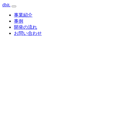
dbit
.
事業紹介
事例
開発の流れ
お問い合わせ
Cloud · GCP / AWS
Client
Web
API
AI / LLM
Database