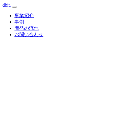
dbit
.
事業紹介
事例
開発の流れ
お問い合わせ
Cloud · GCP / AWS
Client
Web
API
AI / LLM
Database