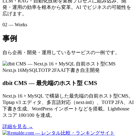
LLM・RAG・自動化技術を業務プロセスに組み込み、開
発・運用の効率を根本から変革。AI でビジネスの可能性を
広げます。
02 — Works
事例
自ら企画・開発・運用しているサービスの一例です。
Next.js 16
MySQL
TOTP 2FA
AI下書き
自主開発
dbit CMS — 最先端のホスト型 CMS
Next.js 16 + MySQL で構築した最先端の自前ホスト型CMS。
Tiptap v3 エディタ、多言語対応（next-intl）、TOTP 2FA、AI
下書き生成、WordPress インポートなどを搭載。Lighthouse
スコア 100/100 を達成。
詳細を見る
→